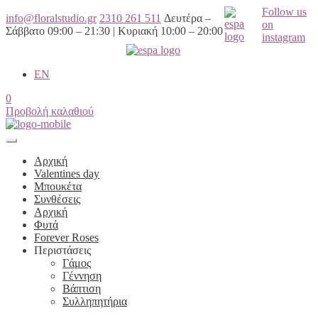
Follow us
info@floralstudio.gr
2310 261 511
Δευτέρα –
on
Σάββατο 09:00 – 21:30 | Κυριακή 10:00 – 20:00
instagram
EN
0
Προβολή καλαθιού
Αρχική
Valentines day
Μπουκέτα
Συνθέσεις
Αρχική
Φυτά
Forever Roses
Περιστάσεις
Γάμος
Γέννηση
Βάπτιση
Συλληπητήρια