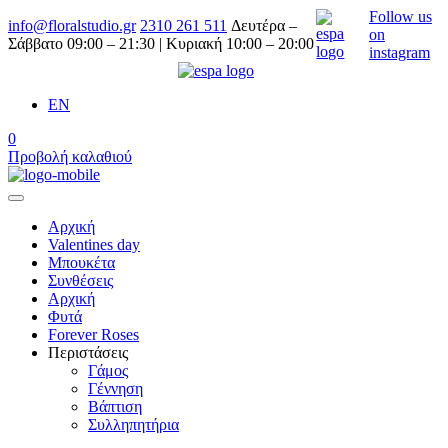
Follow us
info@floralstudio.gr
2310 261 511
Δευτέρα –
on
Σάββατο 09:00 – 21:30 | Κυριακή 10:00 – 20:00
instagram
EN
0
Προβολή καλαθιού
Αρχική
Valentines day
Μπουκέτα
Συνθέσεις
Αρχική
Φυτά
Forever Roses
Περιστάσεις
Γάμος
Γέννηση
Βάπτιση
Συλληπητήρια