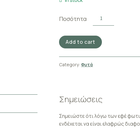
In stock
PHALAENOPSIS
Ποσότητα
PINK
(1STEM)
quantity
Add to cart
Category:
Φυτά
Σημειώσεις
Σημειώστε ότι λόγω των εφέ φωτ
ενδέχεται να είναι ελαφρώς διαφο