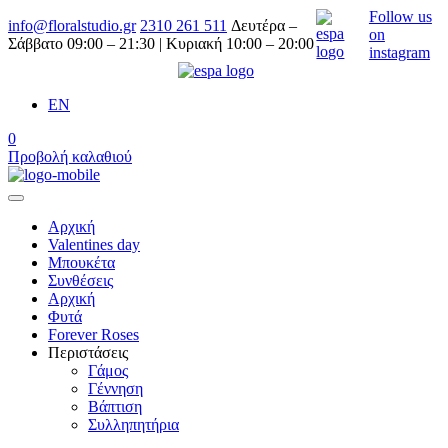
Follow us
info@floralstudio.gr
2310 261 511
Δευτέρα –
on
Σάββατο 09:00 – 21:30 | Κυριακή 10:00 – 20:00
instagram
EN
0
Προβολή καλαθιού
Αρχική
Valentines day
Μπουκέτα
Συνθέσεις
Αρχική
Φυτά
Forever Roses
Περιστάσεις
Γάμος
Γέννηση
Βάπτιση
Συλληπητήρια