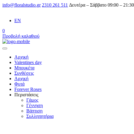
info@floralstudio.gr
2310 261 511
Δευτέρα – Σάββατο 09:00 – 21:30
EN
0
Προβολή καλαθιού
Αρχική
Valentines day
Μπουκέτα
Συνθέσεις
Αρχική
Φυτά
Forever Roses
Περιστάσεις
Γάμος
Γέννηση
Βάπτιση
Συλληπητήρια