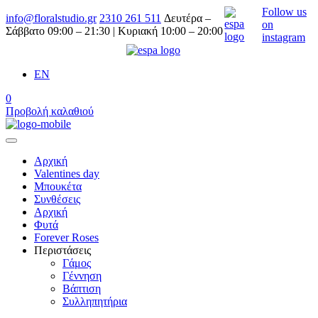
Follow us
info@floralstudio.gr
2310 261 511
Δευτέρα –
on
Σάββατο 09:00 – 21:30 | Κυριακή 10:00 – 20:00
instagram
EN
0
Προβολή καλαθιού
Αρχική
Valentines day
Μπουκέτα
Συνθέσεις
Αρχική
Φυτά
Forever Roses
Περιστάσεις
Γάμος
Γέννηση
Βάπτιση
Συλληπητήρια