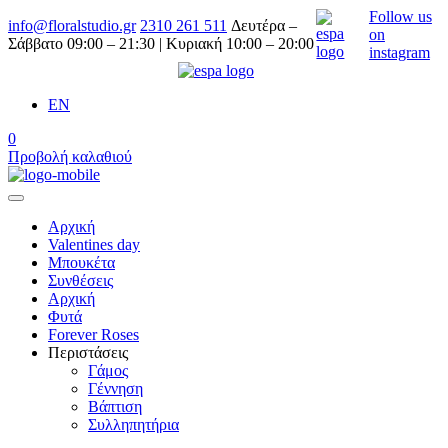
Follow us
info@floralstudio.gr
2310 261 511
Δευτέρα –
on
Σάββατο 09:00 – 21:30 | Κυριακή 10:00 – 20:00
instagram
EN
0
Προβολή καλαθιού
Αρχική
Valentines day
Μπουκέτα
Συνθέσεις
Αρχική
Φυτά
Forever Roses
Περιστάσεις
Γάμος
Γέννηση
Βάπτιση
Συλληπητήρια