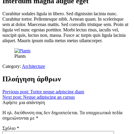
Interdum magna augue eget
Curabitur sodales ligula in libero. Sed dignissim lacinia nunc.
Curabitur tortor. Pellentesque nibh. Aenean quam. In scelerisque
sem at dolor. Maecenas mattis. Sed convallis tristique sem. Proin ut
ligula vel nunc egestas porttitor. Morbi lectus risus, iaculis vel,
suscipit quis, luctus non, massa. Fusce ac turpis quis ligula lacinia
aliquet. Mauris ipsum nulla metus metus ullamcorper.
Plants
Category:
Architecture
Πλοήγηση άρθρων
Previous post:
Tortor neque adpiscing diam
Next post:
Neque adipiscing an cursus
Αφήστε μια απάντηση
Η ηλ. διεύθυνση σας δεν δημοσιεύεται.
Τα υποχρεωτικά πεδία
σημειώνονται με
*
Σχόλιο
*