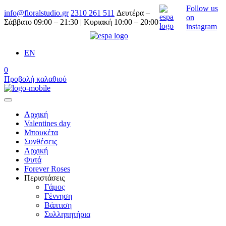
Follow us
info@floralstudio.gr
2310 261 511
Δευτέρα –
on
Σάββατο 09:00 – 21:30 | Κυριακή 10:00 – 20:00
instagram
EN
0
Προβολή καλαθιού
Αρχική
Valentines day
Μπουκέτα
Συνθέσεις
Αρχική
Φυτά
Forever Roses
Περιστάσεις
Γάμος
Γέννηση
Βάπτιση
Συλληπητήρια